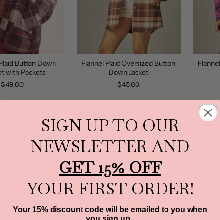
 Plaid Button Down
Flannel Plaid Oversized Button
Flannel
t with Pockets
Down Jacket
$49.00
$45.00
SIGN UP TO OUR
AGOTADO
NEWSLETTER AND
GET 15% OFF
YOUR FIRST ORDER!
Your 15% discount code will be emailed to you when
you sign up.