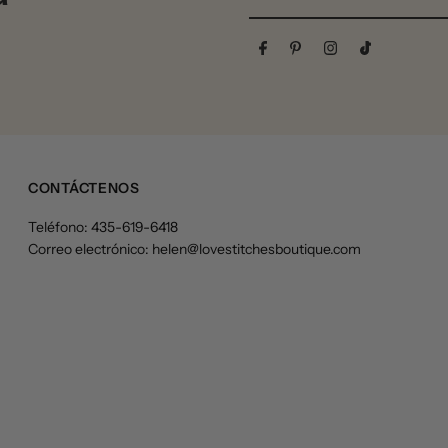
la
dirección
de
correo
electrónico
CONTÁCTENOS
Teléfono: 435-619-6418
Correo electrónico: helen@lovestitchesboutique.com