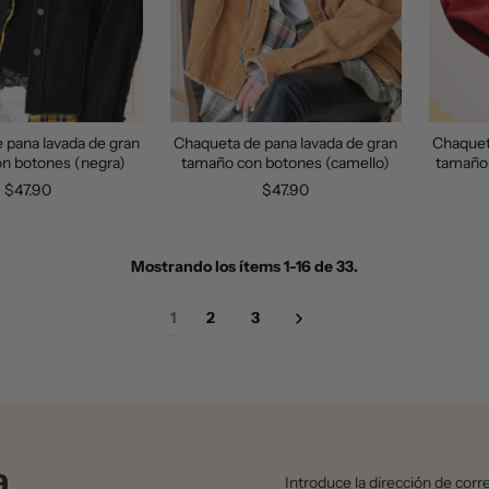
 pana lavada de gran
Chaqueta de pana lavada de gran
Chaquet
n botones (negra)
tamaño con botones (camello)
tamaño 
$47.90
$47.90
Mostrando los ítems 1-16 de 33.
1
2
3
a
Introduce