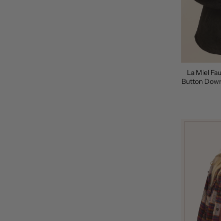
Alfabéticamente, A-Z
Alfabéticamente, Z-A
Precio, menor a mayor
Precio, mayor a menor
La Miel Fa
Fecha: antiguo(a) a reciente
Button Down
Fecha: reciente a antiguo(a)