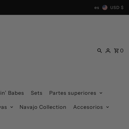
es
USD $
0
in’ Babes
Sets
Partes superiores
yas
Navajo Collection
Accesorios