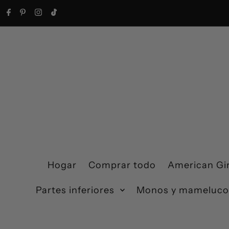
Ir directamente al contenido
Hogar
Comprar todo
American Gir
Partes inferiores
Monos y mameluco