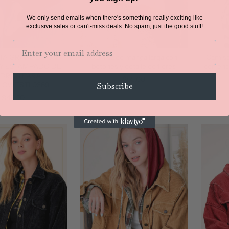
We only send emails when there's something really exciting like
exclusive sales or can't-miss deals.
No spam, just the good stuff!
Email
TA GRANDE CON
Camisa de manga larga con
Camisa
Y ESTAMPADO DE
botones y detalle de flores
con enc
DROS PARA
$65.00
_CWTSTL0369
Subscribe
$45.00