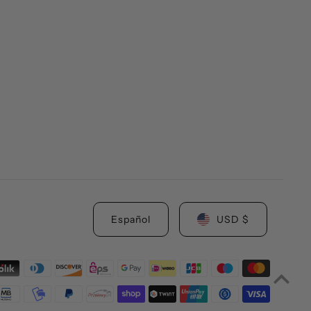
Español
USD $